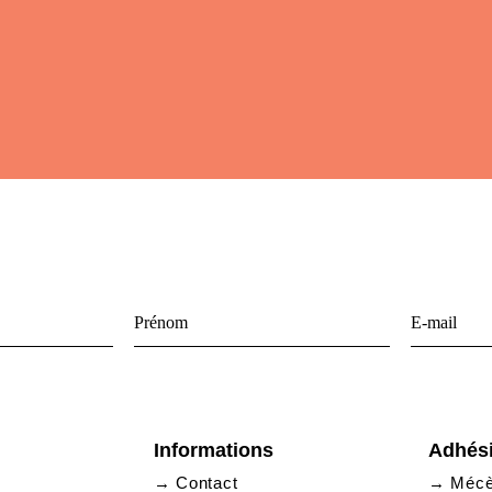
Informations
Adhés
→ Contact
→ Mécèn