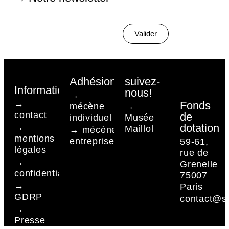
Valider
Adhésion
suivez-
Informations
nous!
→
→
Fonds
mécène
→
contact
de
individuel
Musée
dotation
→
Maillol
→ mécène
mentions
entreprises
59-61,
légales
rue de
→
Grenelle
confidentialité
75007
→
Paris
GDRP
contact@sc
→
Presse