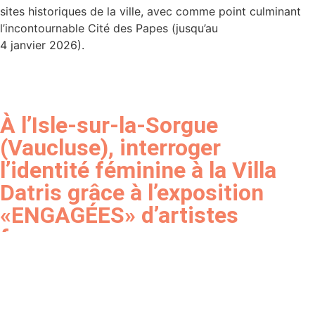
sites historiques de la ville, avec comme point culminant
l’incontournable Cité des Papes (jusqu’au
4 janvier 2026).
À l’Isle-sur-la-Sorgue
(Vaucluse), interroger
l’identité féminine à la Villa
Datris grâce à l’exposition
«ENGAGÉES» d’artistes
femmes
Une invitation à explorer des thématiques contemporaines
telles que le féminisme, le racisme ou encore les droits
humains à travers des oeuvres réalisées par 64 artistes
engagées venues du monde entier (jusqu’au 2 novembre).